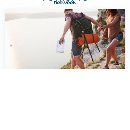
NATURA ESTIVA
Crissolo: il borgo alpino fresco d’estate
CULTURA SARDA
La storia millenaria di Florinas: un gioiello nel
Logudoro