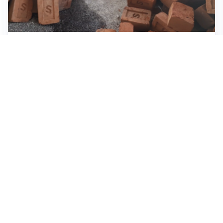
INVESTIMENTI, IMMOBILIARE E RISPARMIO
Investire nel mattone conviene ancora? Opportunità e
prospettive del mercato immobiliare
ASTRONOMIA, SCIENZA E CURIOSITÀ
Eclissi solare: lo spettacolo del cielo che affascina
l’umanità da secoli
IMPRESE, PIANIFICAZIONE E BILANCI
Piano economico d’impresa e bilancio al 30 giugno:
strumenti strategici per crescere
Tutti i focus