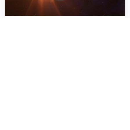
ASTRONOMIA, SCIENZA E CURIOSITÀ
Eclissi solare: lo spettacolo del cielo che affascina
l’umanità da secoli
IMPRESE, PIANIFICAZIONE E BILANCI
Piano economico d’impresa e bilancio al 30 giugno:
strumenti strategici per crescere
EMOZIONI, IDENTITÀ E RITORNI
Tornare nella città d’origine: quando a essere cambiati
siamo noi
Tutti i focus