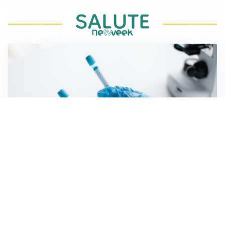
CONDIZIONI FISICHE
La forza delle gambe: un segnale per la longevità
FISIOLOGIA ALIMENTARE
Pomodoro crudo: la causa insospettabile del reflusso